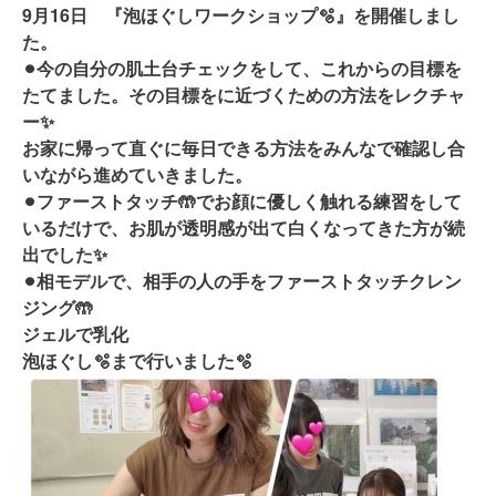
9月16日 『泡ほぐしワークショップ🫧』を開催しまし
た。
⚫︎今の自分の肌土台チェックをして、これからの目標を
たてました。その目標をに近づくための方法をレクチャ
ー✨
お家に帰って直ぐに毎日できる方法をみんなで確認し合
いながら進めていきました。
⚫︎ファーストタッチ🤲でお顔に優しく触れる練習をして
いるだけで、お肌が透明感が出て白くなってきた方が続
出でした✨
⚫︎相モデルで、相手の人の手をファーストタッチクレン
ジング🤲
ジェルで乳化
泡ほぐし🫧まで行いました🫧