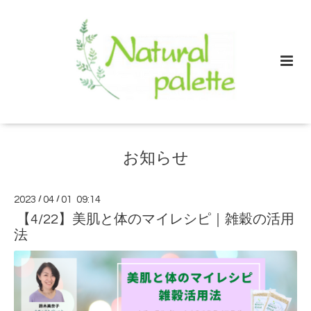
お知らせ
2023
/
04
/
01 09:14
【4/22】美肌と体のマイレシピ｜雑穀の活用
法