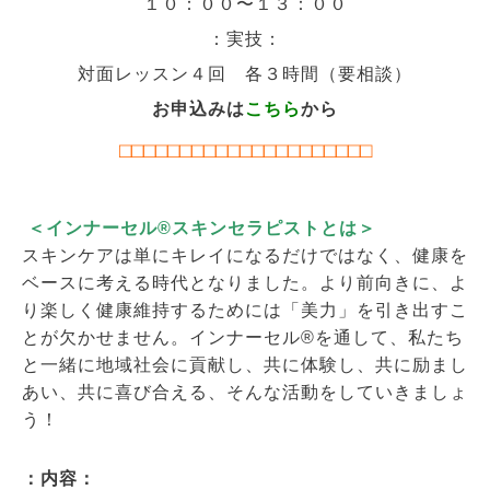
１０：００〜１３：００
：実技：
対面レッスン４回 各３時間（要相談）
お申込みは
こちら
から
⬜︎⬜︎⬜︎⬜︎⬜︎⬜︎⬜︎⬜︎⬜︎⬜︎⬜︎⬜︎⬜︎⬜︎⬜︎⬜︎⬜︎⬜︎⬜︎⬜︎⬜︎
＜インナーセル®スキンセラピストとは＞
スキンケアは単にキレイになるだけではなく、健康を
ベースに考える時代となりました。より前向きに、よ
り楽しく健康維持するためには「美力」を引き出すこ
とが欠かせません。インナーセル®を通して、私たち
と一緒に地域社会に貢献し、共に体験し、共に励まし
あい、共に喜び合える、そんな活動をしていきましょ
う！
：内容：