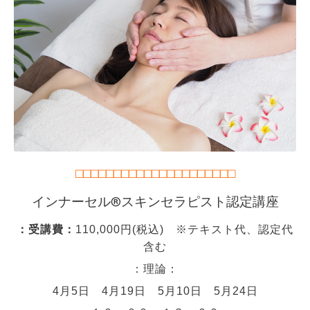
⬜︎⬜︎⬜︎⬜︎⬜︎⬜︎⬜︎⬜︎⬜︎⬜︎⬜︎⬜︎⬜︎⬜︎⬜︎⬜︎⬜︎⬜︎⬜︎⬜︎⬜︎
インナーセル®︎スキンセラピスト認定講座
：受講費：
110,000円(税込) ※テキスト代、認定代
含む
：理論：
4月5日 4月19日 5月10日 5月24日